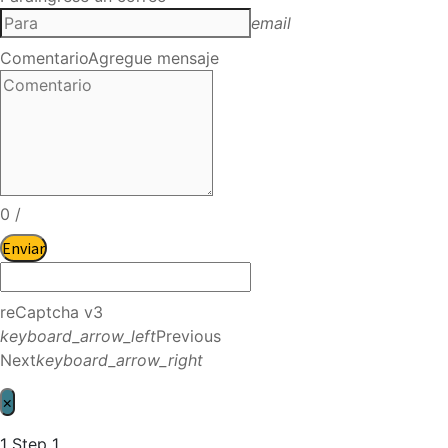
email
Comentario
Agregue mensaje
0
/
Enviar
reCaptcha v3
keyboard_arrow_left
Previous
Next
keyboard_arrow_right
×
1
Step 1