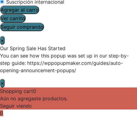
Suscripción internacional
Agregar al carro
Ver carrito
Seguir comprando
×
Our Spring Sale Has Started
You can see how this popup was set up in our step-by-
step guide: https://wppopupmaker.com/guides/auto-
opening-announcement-popups/
×
Shopping cart
0
Aún no agregaste productos.
Seguir viendo
0