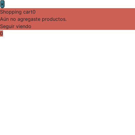
×
Shopping cart
0
Aún no agregaste productos.
Seguir viendo
0