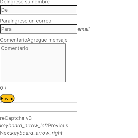
De
Ingrese su nombre
Para
Ingrese un correo
email
Comentario
Agregue mensaje
0
/
Enviar
reCaptcha v3
keyboard_arrow_left
Previous
Next
keyboard_arrow_right