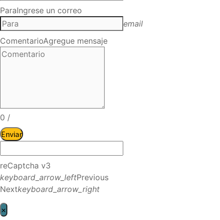
Para
Ingrese un correo
email
Comentario
Agregue mensaje
0
/
Enviar
reCaptcha v3
keyboard_arrow_left
Previous
Next
keyboard_arrow_right
×