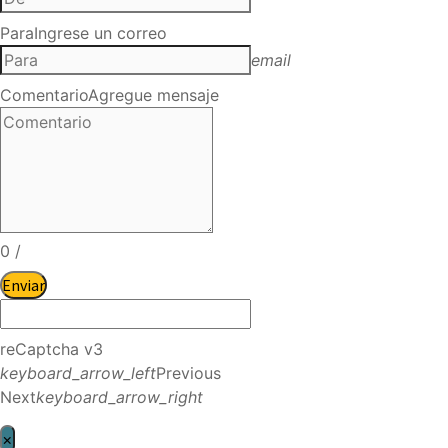
Para
Ingrese un correo
email
Comentario
Agregue mensaje
0
/
Enviar
reCaptcha v3
keyboard_arrow_left
Previous
Next
keyboard_arrow_right
×