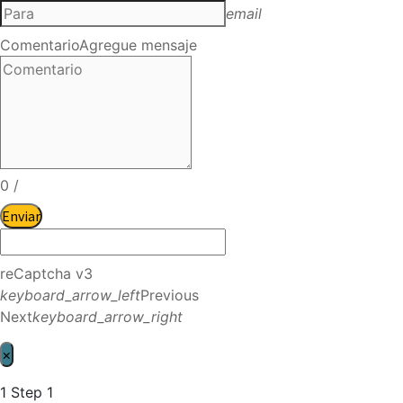
email
Comentario
Agregue mensaje
0
/
Enviar
reCaptcha v3
keyboard_arrow_left
Previous
Next
keyboard_arrow_right
×
1
Step 1