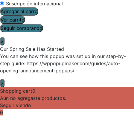
Suscripción internacional
Agregar al carro
Ver carrito
Seguir comprando
×
Our Spring Sale Has Started
You can see how this popup was set up in our step-by-
step guide: https://wppopupmaker.com/guides/auto-
opening-announcement-popups/
×
Shopping cart
0
Aún no agregaste productos.
Seguir viendo
0