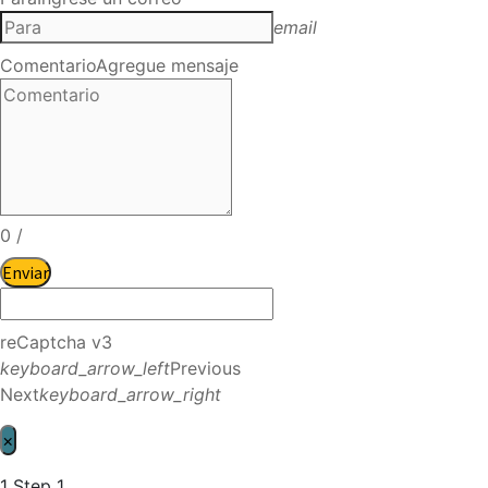
email
Comentario
Agregue mensaje
0
/
Enviar
reCaptcha v3
keyboard_arrow_left
Previous
Next
keyboard_arrow_right
×
1
Step 1