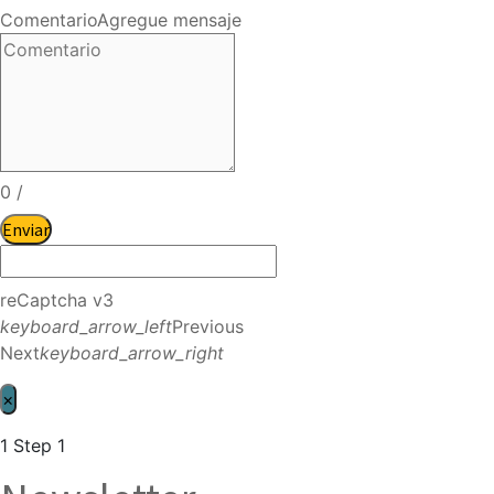
Comentario
Agregue mensaje
0
/
Enviar
reCaptcha v3
keyboard_arrow_left
Previous
Next
keyboard_arrow_right
×
1
Step 1