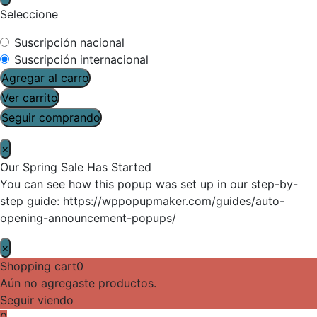
Seleccione
Suscripción nacional
Suscripción internacional
Agregar al carro
Ver carrito
Seguir comprando
×
Our Spring Sale Has Started
You can see how this popup was set up in our step-by-
step guide: https://wppopupmaker.com/guides/auto-
opening-announcement-popups/
×
Shopping cart
0
Aún no agregaste productos.
Seguir viendo
0