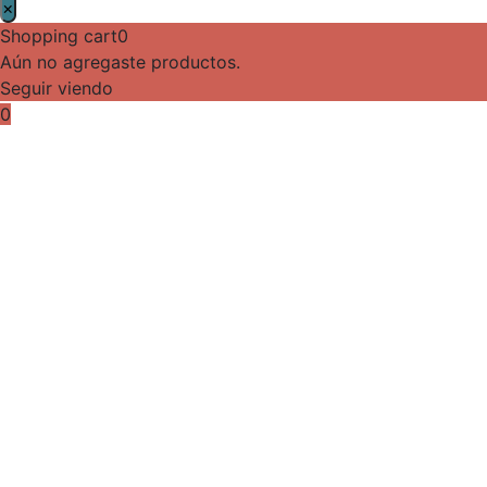
×
Shopping cart
0
Aún no agregaste productos.
Seguir viendo
0