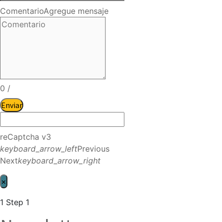
Comentario
Agregue mensaje
0
/
Enviar
reCaptcha v3
keyboard_arrow_left
Previous
Next
keyboard_arrow_right
×
1
Step 1