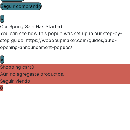
Seguir comprando
×
Our Spring Sale Has Started
You can see how this popup was set up in our step-by-
step guide: https://wppopupmaker.com/guides/auto-
opening-announcement-popups/
×
Shopping cart
0
Aún no agregaste productos.
Seguir viendo
0