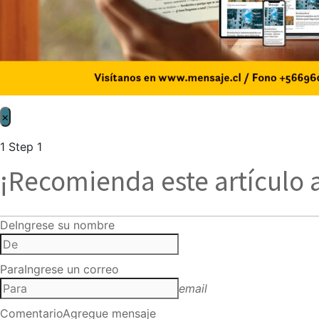
×
1
Step 1
¡Recomienda este artículo 
De
Ingrese su nombre
Para
Ingrese un correo
email
Comentario
Agregue mensaje