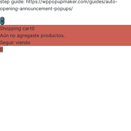
step guide: https://wppopupmaker.com/guides/auto-
opening-announcement-popups/
×
Shopping cart
0
Aún no agregaste productos.
Seguir viendo
0