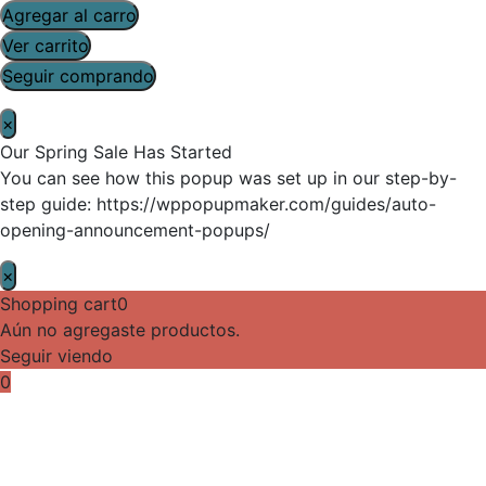
Agregar al carro
Ver carrito
Seguir comprando
×
Our Spring Sale Has Started
You can see how this popup was set up in our step-by-
step guide: https://wppopupmaker.com/guides/auto-
opening-announcement-popups/
×
Shopping cart
0
Aún no agregaste productos.
Seguir viendo
0