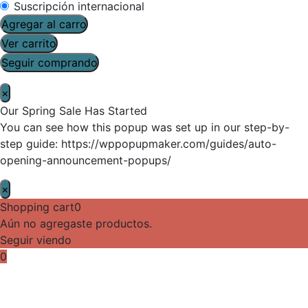
Suscripción internacional
Agregar al carro
Ver carrito
Seguir comprando
×
Our Spring Sale Has Started
You can see how this popup was set up in our step-by-
step guide: https://wppopupmaker.com/guides/auto-
opening-announcement-popups/
×
Shopping cart
0
Aún no agregaste productos.
Seguir viendo
0