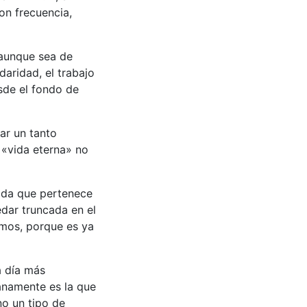
on frecuencia,
 aunque sea de
daridad, el trabajo
esde el fondo de
ar un tanto
 «vida eterna» no
vida que pertenece
edar truncada en el
smos, porque es ya
a día más
anamente es la que
no un tipo de