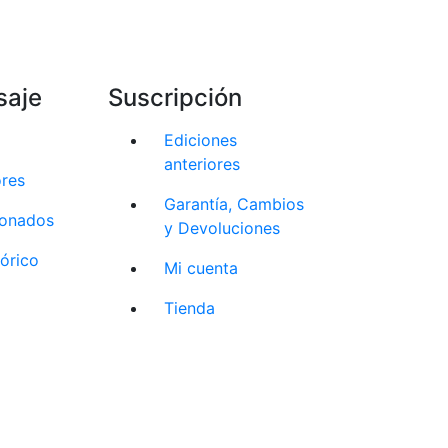
saje
Suscripción
Ediciones
anteriores
ores
Garantía, Cambios
cionados
y Devoluciones
tórico
Mi cuenta
Tienda