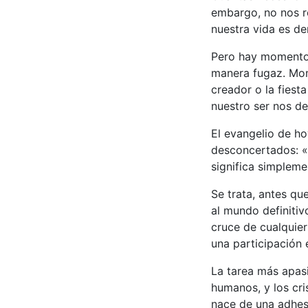
embargo, no nos re
nuestra vida es de
Pero hay momentos 
manera fugaz. Mome
creador o la fiest
nuestro ser nos d
El evangelio de h
desconcertados: «O
significa simpleme
Se trata, antes qu
al mundo definitiv
cruce de cualquier
una participación 
La tarea más apas
humanos, y los cr
nace de una adhesi