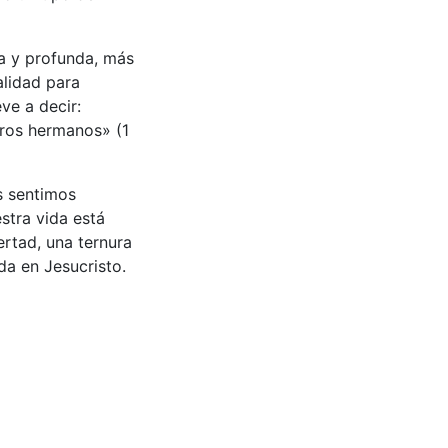
a y profunda, más
alidad para
ve a decir:
ros hermanos» (1
s sentimos
tra vida está
ertad, una ternura
da en Jesucristo.