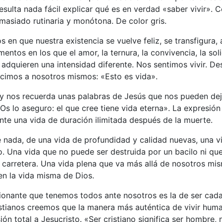
sulta nada fácil explicar qué es en verdad «saber vivir». C
masiado rutinaria y monótona. De color gris.
en que nuestra existencia se vuelve feliz, se transfigura,
ntos en los que el amor, la ternura, la convivencia, la soli
a adquieren una intensidad diferente. Nos sentimos vivir. D
ecimos a nosotros mismos: «Esto es vida».
oy nos recuerda unas palabras de Jesús que nos pueden dej
s lo aseguro: el que cree tiene vida eterna». La expresión
nte una vida de duración ilimitada después de la muerte.
e nada, de una vida de profundidad y calidad nuevas, una 
o. Una vida que no puede ser destruida por un bacilo ni qu
 carretera. Una vida plena que va más allá de nosotros mi
en la vida misma de Dios.
ionante que tenemos todos ante nosotros es la de ser cad
istianos creemos que la manera más auténtica de vivir hum
ón total a Jesucristo. «Ser cristiano significa ser hombre, 