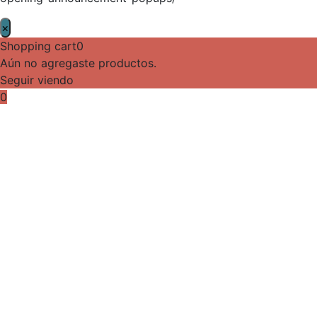
×
Shopping cart
0
Aún no agregaste productos.
Seguir viendo
0