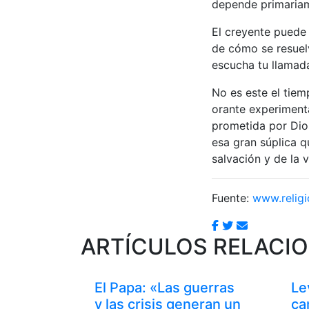
depende primariam
El creyente puede
de cómo se resuel
escucha tu llamada 
No es este el tiem
orante experimenta
prometida por Dios
esa gran súplica q
salvación y de la v
Fuente:
www.religi
ARTÍCULOS RELACI
El Papa: «Las guerras
Le
y las crisis generan un
ca