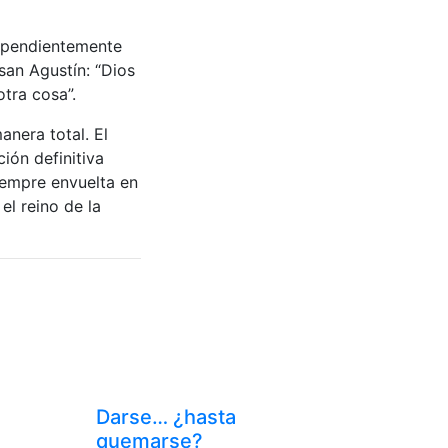
dependientemente
an Agustín: “Dios
otra cosa”.
anera total. El
ión definitiva
iempre envuelta en
el reino de la
Darse… ¿hasta
quemarse?