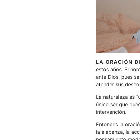
LA ORACIÓN D
estos años. El hom
ante Dios, pues sa
atender sus deseo
La naturaleza es “
único ser que pued
intervención.
Entonces la oraci
la alabanza, la ac
pensamiento mode