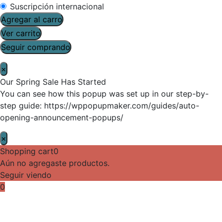
Suscripción internacional
Agregar al carro
Ver carrito
Seguir comprando
×
Our Spring Sale Has Started
You can see how this popup was set up in our step-by-
step guide: https://wppopupmaker.com/guides/auto-
opening-announcement-popups/
×
Shopping cart
0
Aún no agregaste productos.
Seguir viendo
0