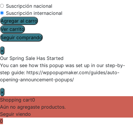
Suscripción nacional
Suscripción internacional
Agregar al carro
Ver carrito
Seguir comprando
×
Our Spring Sale Has Started
You can see how this popup was set up in our step-by-
step guide: https://wppopupmaker.com/guides/auto-
opening-announcement-popups/
×
Shopping cart
0
Aún no agregaste productos.
Seguir viendo
0