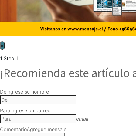
×
1
Step 1
¡Recomienda este artículo 
De
Ingrese su nombre
Para
Ingrese un correo
email
Comentario
Agregue mensaje