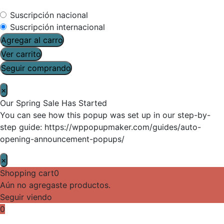
Suscripción nacional
Suscripción internacional
Agregar al carro
Ver carrito
Seguir comprando
×
Our Spring Sale Has Started
You can see how this popup was set up in our step-by-
step guide: https://wppopupmaker.com/guides/auto-
opening-announcement-popups/
×
Shopping cart
0
Aún no agregaste productos.
Seguir viendo
0