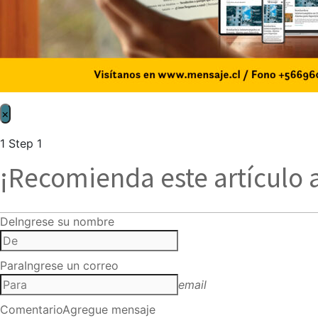
×
1
Step 1
¡Recomienda este artículo 
De
Ingrese su nombre
Para
Ingrese un correo
email
Comentario
Agregue mensaje