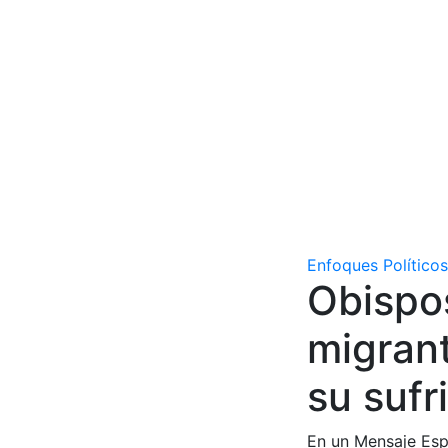
Enfoques Políticos
Obispo
migran
su sufr
En un Mensaje Espe