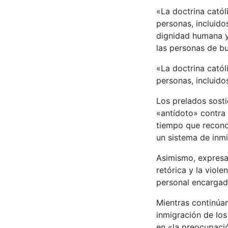
«La doctrina catól
personas, incluido
dignidad humana y 
las personas de bu
«La doctrina catól
personas, incluido
Los prelados sosti
«antídoto» contra 
tiempo que recono
un sistema de inm
Asimismo, expresa
retórica y la viol
personal encargado
Mientras continúa
inmigración de los
en «la preocupaci