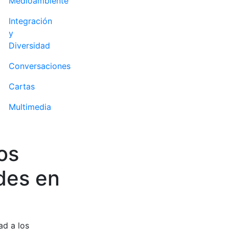
Medioambiente
Integración
y
Diversidad
Conversaciones
Cartas
Multimedia
os
des en
ad a los