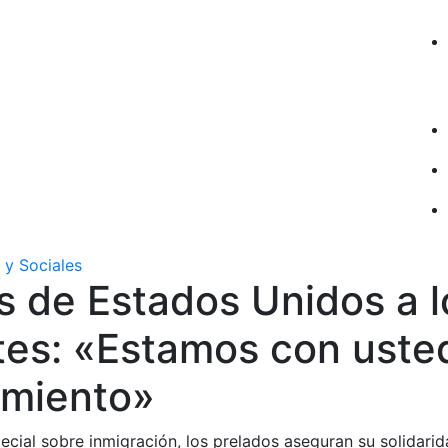
 y Sociales
s de Estados Unidos a l
tes: «Estamos con uste
imiento»
cial sobre inmigración, los prelados aseguran su solidarid