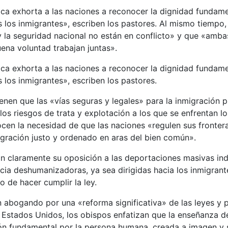
ica exhorta a las naciones a reconocer la dignidad fundame
s los inmigrantes», escriben los pastores. Al mismo tiempo,
la seguridad nacional no están en conflicto» y que «ambas
ena voluntad trabajan juntas».
ica exhorta a las naciones a reconocer la dignidad fundame
s los inmigrantes», escriben los pastores.
enen que las «vías seguras y legales» para la inmigración 
los riesgos de trata y explotación a los que se enfrentan lo
cen la necesidad de que las naciones «regulen sus fronter
igración justo y ordenado en aras del bien común».
n claramente su oposición a las deportaciones masivas indi
encia deshumanizadoras, ya sea dirigidas hacia los inmigrant
 de hacer cumplir la ley.
n abogando por una «reforma significativa» de las leyes y
 Estados Unidos, los obispos enfatizan que la enseñanza de
ón fundamental por la persona humana, creada a imagen y