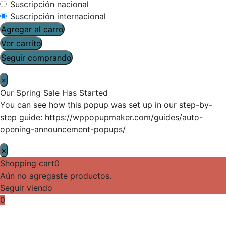
Suscripción nacional
Suscripción internacional
Agregar al carro
Ver carrito
Seguir comprando
×
Our Spring Sale Has Started
You can see how this popup was set up in our step-by-
step guide: https://wppopupmaker.com/guides/auto-
opening-announcement-popups/
×
Shopping cart
0
Aún no agregaste productos.
Seguir viendo
0