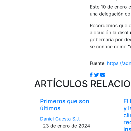
Este 10 de enero 
una delegación con
Recordemos que el
alocución la disol
gobernaría por dec
se conoce como “i
Fuente:
https://ad
ARTÍCULOS RELACI
Primeros que son
El
últimos
y 
cl
Daniel Cuesta S.J.
re
| 23 de enero de 2024
in