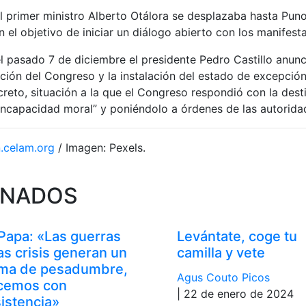
el primer ministro Alberto Otálora se desplazaba hasta P
 el objetivo de iniciar un diálogo abierto con los manifest
 pasado 7 de diciembre el presidente Pedro Castillo anunc
ución del Congreso y la instalación del estado de excepció
reto, situación a la que el Congreso respondió con la dest
ncapacidad moral” y poniéndolo a órdenes de las autorid
n.celam.org
/ Imagen: Pexels.
ONADOS
 Papa: «Las guerras
Levántate, coge tu
las crisis generan un
camilla y vete
ima de pesadumbre,
Agus Couto Picos
cemos con
| 22 de enero de 2024
sistencia»