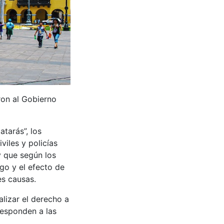
ron al Gobierno
atarás”, los
viles y policías
y que según los
go y el efecto de
es causas.
lizar el derecho a
rresponden a las