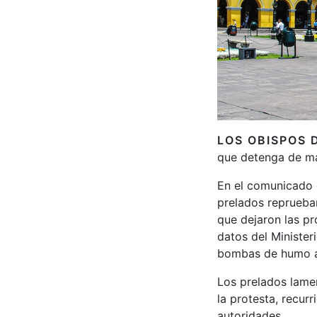
LOS OBISPOS 
que detenga de man
En el comunicado o
prelados reprueban
que dejaron las pr
datos del Minister
bombas de humo al
Los prelados lame
la protesta, recur
autoridades.