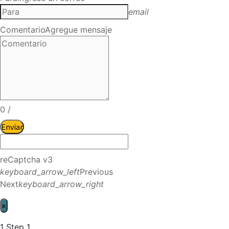
email
Comentario
Agregue mensaje
0
/
Enviar
reCaptcha v3
keyboard_arrow_left
Previous
Next
keyboard_arrow_right
×
1
Step 1