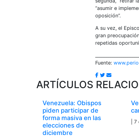
segunda, “retirar 
“asumir e implemen
oposición”.
A su vez, el Epis
gran preocupación 
repetidas oportuni
____________________
Fuente:
www.period
ARTÍCULOS RELACI
Venezuela: Obispos
Ve
piden participar de
ca
forma masiva en las
| 7
elecciones de
diciembre