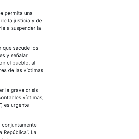
ue permita una
e la justicia y de
rle a suspender la
ón que sacude los
es y señalar
n el pueblo, al
es de las víctimas
 la grave crisis
contables víctimas,
”, es urgente
ar conjuntamente
a República”. La