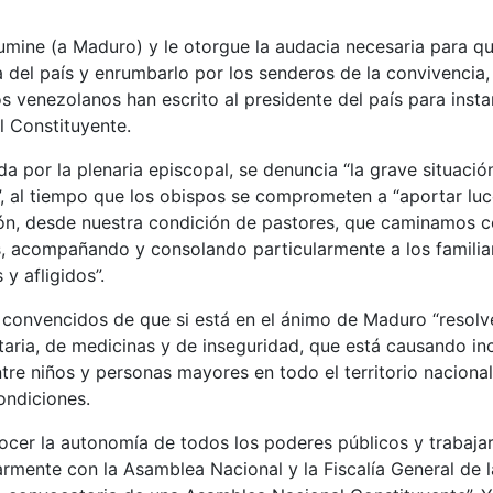
umine (a Maduro) y le otorgue la audacia necesaria para q
 del país y enrumbarlo por los senderos de la convivencia, d
os venezolanos han escrito al presidente del país para insta
 Constituyente.
ada por la plenaria episcopal, se denuncia “la grave situaci
”, al tiempo que los obispos se comprometen a “aportar luc
ón, desde nuestra condición de pastores, que caminamos co
 acompañando y consolando particularmente a los familiar
y afligidos”.
convencidos de que si está en el ánimo de Maduro “resolver
aria, de medicinas y de inseguridad, que está causando in
tre niños y personas mayores en todo el territorio nacional
ondiciones.
nocer la autonomía de todos los poderes públicos y trabaj
larmente con la Asamblea Nacional y la Fiscalía General de l