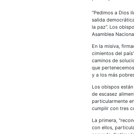
“Pedimos a Dios il
salida democrática
la paz”. Los obisp
Asamblea Nacional
En la misiva, firm
cimientos del país
caminos de soluci
que pertenecemos,
y a los más pobres 
Los obispos están 
de escasez aliment
particularmente en
cumplir con tres c
La primera, “reco
con ellos, particu