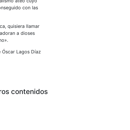
alismo ateo cuyo
onseguido con las
a, quisiera llamar
 adoran a dioses
no».
e Óscar Lagos Díaz
ros contenidos