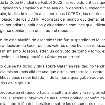
e la Copa Mundial de Fútbol 2022, ha recibido críticas que
tiplicado y ampliado a más allá de lo deportivo, específi
ujer, la discriminación a las personas LGTBQ+, las restriccio
violación de los DD.HH. Activistas del mundo occidental, a
es, periodistas, políticos y ciudadanos comunes que utiliza
lgar su opinión, han declarado el repudio.
to de este aluvión de escarnios? No fue suspendido el Mundi
lara decisión de hacer que los valores deportivos se reduzc
el mismísimo Joseph Blatter, un corrupto de tomo y lomo, e
previos a la inauguración: «Qatar es un error»!
 lo que se ha dicho y diga sobre Qatar, en realidad no tend
cia misma (más allá de una que otra superestrella ausente
ificaciones ni del Estado ni de la monarquía gobernada por 
os del siglo XIX.
 provocarán el repudio hacia la cultura árabe y la religión i
ces, si acaso el objetivo de las fuerzas político-económica
ue la imposición del liberalismo sobre las costumbres musu