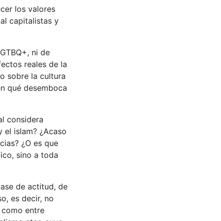
cer los valores
l capitalistas y
 LGTBQ+, ni de
fectos reales de la
no sobre la cultura
s en qué desemboca
al considera
y el islam? ¿Acaso
ncias? ¿O es que
ico, sino a toda
ase de actitud, de
, es decir, no
í como entre