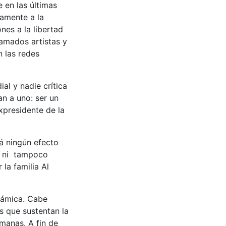
 en las últimas
camente a la
nes a la libertad
famados artistas y
n las redes
al y nadie crítica
an a uno: ser un
xpresidente de la
rá ningún efecto
) ni tampoco
la familia Al
slámica. Cabe
s que sustentan la
lmanas. A fin de