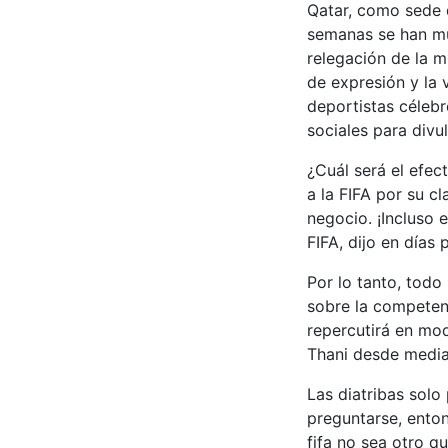
Qatar, como sede d
semanas se han mul
relegación de la m
de expresión y la 
deportistas célebr
sociales para divu
¿Cuál será el efec
a la FIFA por su c
negocio. ¡Incluso 
FIFA, dijo en días 
Por lo tanto, todo
sobre la competen
repercutirá en mod
Thani desde mediad
Las diatribas solo
preguntarse, enton
fifa no sea otro q