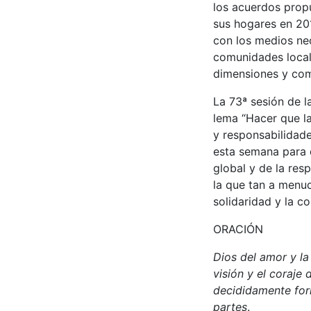
los acuerdos prop
sus hogares en 201
con los medios nec
comunidades locale
dimensiones y com
La 73ª sesión de l
lema “Hacer que l
y responsabilidade
esta semana para 
global y de la res
la que tan a menud
solidaridad y la c
ORACIÓN
Dios del amor y la
visión y el coraje
decididamente form
partes
.