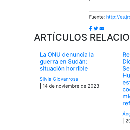
____________________
Fuente:
http://es.jr
ARTÍCULOS RELACI
La ONU denuncia la
Re
guerra en Sudán:
Di
situación horrible
Se
Hu
Silvia Giovanrosa
es
| 14 de noviembre de 2023
co
mi
re
Áng
| 2