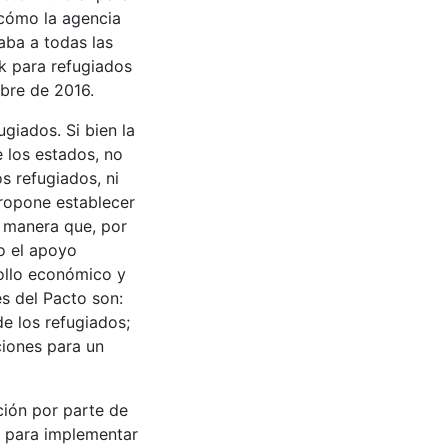
 cómo la agencia
aba a todas las
rk para refugiados
bre de 2016.
giados. Si bien la
 los estados, no
s refugiados, ni
propone establecer
e manera que, por
o el apoyo
ollo económico y
es del Pacto son:
de los refugiados;
ciones para un
ción por parte de
o para implementar