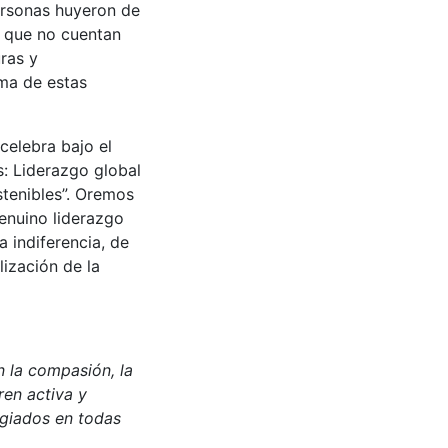
ersonas huyeron de
r que no cuentan
ras y
ema de estas
celebra bajo el
: Liderazgo global
stenibles”. Oremos
enuino liderazgo
 indiferencia, de
ización de la
n la compasión, la
ren activa y
ugiados en todas