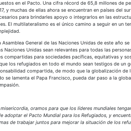
uestos en el Pacto. Una cifra récord de 65,8 millones de p
7, y muchas de ellas ahora se encuentran en países del su
esarios para brindarles apoyo o integrarlos en las estructu
s. El multilateralismo es el único camino a seguir en un t
plejidad.
a Asamblea General de las Naciones Unidas de este año se 
as Naciones Unidas sean relevantes para todas las personas
s compartidas para sociedades pacíficas, equitativas y so
que los refugiados en todo el mundo sean testigos de un g
ponsabilidad compartida, de modo que la globalización de la
o se lamenta el Papa Francisco, pueda dar paso a la global
ompasión.
 misericordia, oramos para que los líderes mundiales tenga
 de adoptar el Pacto Mundial para los Refugiados, y encuent
as de trabajar juntos para mejorar la situación de los ref