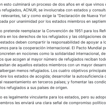
on esto culminará un proceso de dos años en el que vimos
s refugiados, ACNUR, se involucraba con estados y consult
 relevantes, tal y como exige la “Declaración de Nueva Yo
obada por unanimidad por los estados miembros en septiem
o pretende reemplazar la Convención de 1951 para los Refu
ra en los derechos de los refugiados y las obligaciones de
estados deben compartir la responsabilidad de apoyar a lo
smos para la cooperación internacional. El Pacto Mundial 
oncreten en nociones como la solidaridad internacional, d
dos que acogen al mayor número de refugiados reciban tod
cesitan de aquellos estados miembros con un mayor desarr
 albergan menos refugiados. Los cuatro objetivos principal
obre los estados de acogida; desarrollar la autosuficiencia 
al reasentamiento en terceros países; y fomentar las condi
los refugiados a sus países de origen.
o es legalmente vinculante para los estados, pero su adop
iembros les enviará una clara señal de compromiso polític