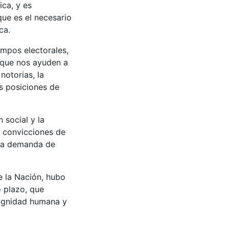
ica, y es
ue es el necesario
ca.
empos electorales,
s que nos ayuden a
notorias, la
s posiciones de
 social y la
as convicciones de
tra demanda de
e la Nación, hubo
o plazo, que
dignidad humana y