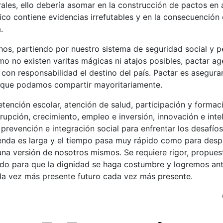
ales, ello debería asomar en la construcción de pactos en 
ico contiene evidencias irrefutables y en la consecuenció
.
os, partiendo por nuestro sistema de seguridad social y p
 no existen varitas mágicas ni atajos posibles, pactar ag
on responsabilidad el destino del país. Pactar es asegurar
que podamos compartir mayoritariamente.
etención escolar, atención de salud, participación y formaci
pción, crecimiento, empleo e inversión, innovación e intelig
 prevención e integración social para enfrentar los desafío
genda es larga y el tiempo pasa muy rápido como para despe
na versión de nosotros mismos. Se requiere rigor, propues
do para que la dignidad se haga costumbre y logremos anti
da vez más presente futuro cada vez más presente.