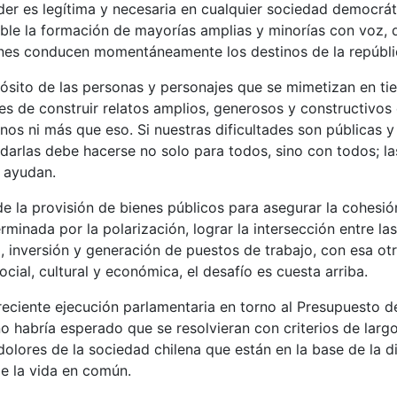
der es legítima y necesaria en cualquier sociedad democrát
ble la formación de mayorías amplias y minorías con voz, q
nes conducen momentáneamente los destinos de la repúbli
ósito de las personas y personajes que se mimetizan en ti
 es de construir relatos amplios, generosos y constructivo
nos ni más que eso. Si nuestras dificultades son públicas y 
arlas debe hacerse no solo para todos, sino con todos; la
 ayudan.
 de la provisión de bienes públicos para asegurar la cohesión
erminada por la polarización, lograr la intersección entre l
, inversión y generación de puestos de trabajo, con esa o
ocial, cultural y económica, el desafío es cuesta arriba.
reciente ejecución parlamentaria en torno al Presupuesto d
o habría esperado que se resolvieran con criterios de larg
olores de la sociedad chilena que están en la base de la 
e la vida en común.