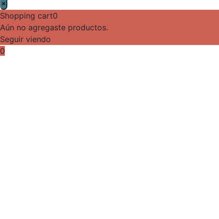
×
Shopping cart
0
Aún no agregaste productos.
Seguir viendo
0