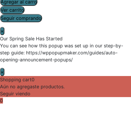
Agregar al carro
Ver carrito
Seguir comprando
×
Our Spring Sale Has Started
You can see how this popup was set up in our step-by-
step guide: https://wppopupmaker.com/guides/auto-
opening-announcement-popups/
×
Shopping cart
0
Aún no agregaste productos.
Seguir viendo
0