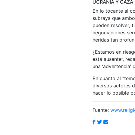
UCRANIA Y GAZA
En lo tocante al c
subraya que ambos
pueden resolver, t
negociaciones ser
heridas tan profun
¿Estamos en riesgo
está ausente”, rec
una ‘advertencia’ 
En cuanto al “temo
diversos actores d
hacer lo posible po
Fuente:
www.religi