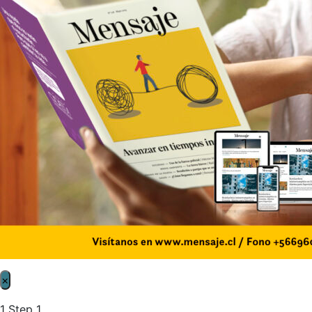
×
1
Step 1