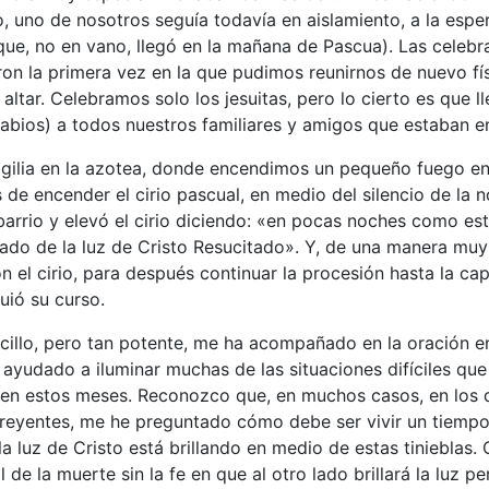
, uno de nosotros seguía todavía en aislamiento, a la espe
ue, no en vano, llegó en la mañana de Pascua). Las celebr
on la primera vez en la que pudimos reunirnos de nuevo fí
l altar. Celebramos solo los jesuitas, pero lo cierto es que 
labios) a todos nuestros familiares y amigos que estaban e
ilia en la azotea, donde encendimos un pequeño fuego en 
de encender el cirio pascual, en medio del silencio de la n
 barrio y elevó el cirio diciendo: «en pocas noches como es
ado de la luz de Cristo Resucitado». Y, de una manera muy s
n el cirio, para después continuar la procesión hasta la cap
uió su curso.
ncillo, pero tan potente, me ha acompañado en la oración e
ayudado a iluminar muchas de las situaciones difíciles qu
 en estos meses. Reconozco que, en muchos casos, en los 
reyentes, me he preguntado cómo debe ser vivir un tiemp
e la luz de Cristo está brillando en medio de estas tiniebla
 de la muerte sin la fe en que al otro lado brillará la luz p