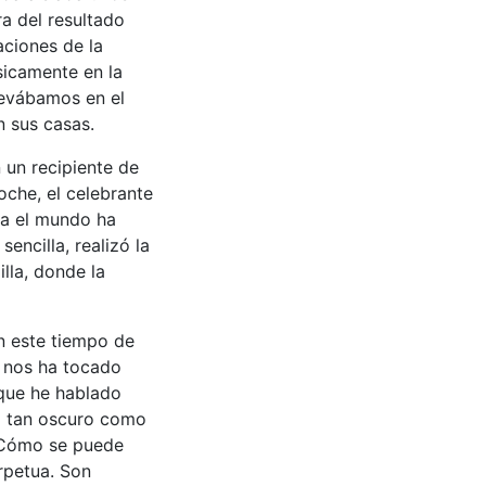
ra del resultado
aciones de la
sicamente en la
llevábamos en el
n sus casas.
un recipiente de
oche, el celebrante
ta el mundo ha
encilla, realizó la
illa, donde la
n este tiempo de
e nos ha tocado
que he hablado
o tan oscuro como
s. Cómo se puede
erpetua. Son