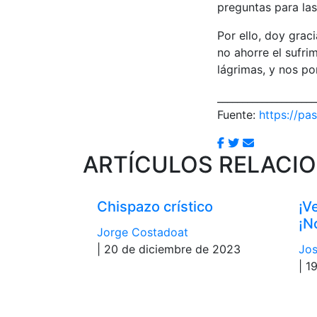
preguntas para la
Por ello, doy grac
no ahorre el sufri
lágrimas, y nos po
____________________
Fuente:
https://pas
ARTÍCULOS RELACI
Chispazo crístico
¡V
¡N
Jorge Costadoat
| 20 de diciembre de 2023
Jos
| 1