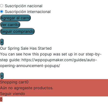
Suscripción nacional
Suscripción internacional
Agregar al carro
Ver carrito
Seguir comprando
×
Our Spring Sale Has Started
You can see how this popup was set up in our step-by-
step guide: https://wppopupmaker.com/guides/auto-
opening-announcement-popups/
×
Shopping cart
0
Aún no agregaste productos.
Seguir viendo
0