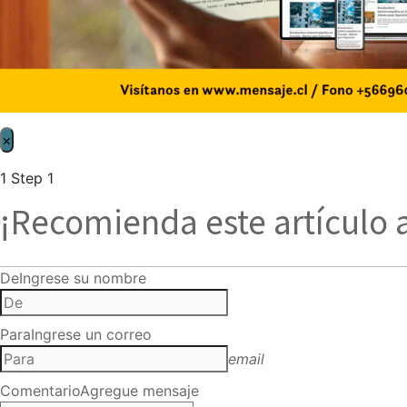
×
1
Step 1
¡Recomienda este artículo 
De
Ingrese su nombre
Para
Ingrese un correo
email
Comentario
Agregue mensaje