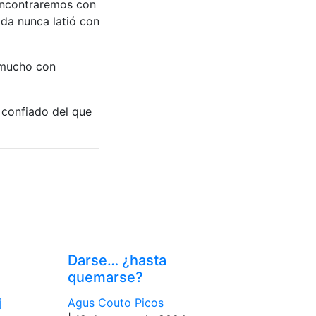
encontraremos con
ida nunca latió con
 mucho con
y confiado del que
Darse… ¿hasta
quemarse?
j
Agus Couto Picos