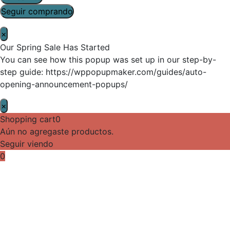
Seguir comprando
×
Our Spring Sale Has Started
You can see how this popup was set up in our step-by-
step guide: https://wppopupmaker.com/guides/auto-
opening-announcement-popups/
×
Shopping cart
0
Aún no agregaste productos.
Seguir viendo
0