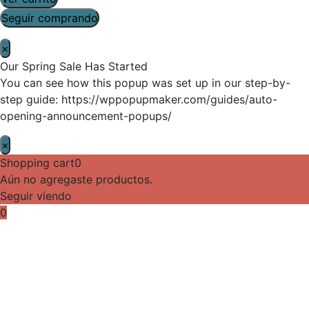
Seguir comprando
×
Our Spring Sale Has Started
You can see how this popup was set up in our step-by-
step guide: https://wppopupmaker.com/guides/auto-
opening-announcement-popups/
×
Shopping cart
0
Aún no agregaste productos.
Seguir viendo
0