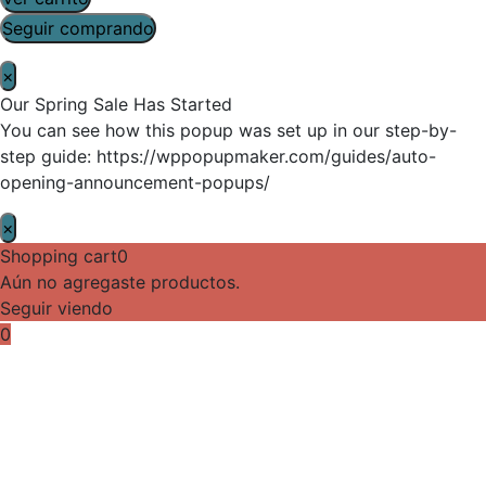
Seguir comprando
×
Our Spring Sale Has Started
You can see how this popup was set up in our step-by-
step guide: https://wppopupmaker.com/guides/auto-
opening-announcement-popups/
×
Shopping cart
0
Aún no agregaste productos.
Seguir viendo
0