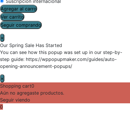
Suscripción internacional
Agregar al carro
Ver carrito
Seguir comprando
×
Our Spring Sale Has Started
You can see how this popup was set up in our step-by-
step guide: https://wppopupmaker.com/guides/auto-
opening-announcement-popups/
×
Shopping cart
0
Aún no agregaste productos.
Seguir viendo
0