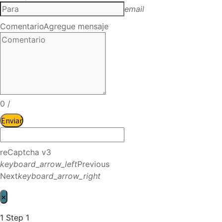
email
Comentario
Agregue mensaje
0
/
Enviar
reCaptcha v3
keyboard_arrow_left
Previous
Next
keyboard_arrow_right
×
1
Step 1