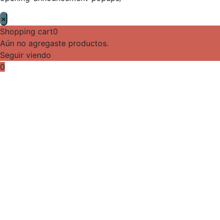
×
Shopping cart
0
Aún no agregaste productos.
Seguir viendo
0