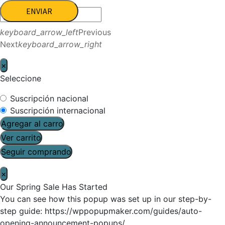
ENVIAR
keyboard_arrow_left
Previous
Next
keyboard_arrow_right
×
Seleccione
Suscripción nacional
Suscripción internacional
Agregar al carro
Ver carrito
Seguir comprando
×
Our Spring Sale Has Started
You can see how this popup was set up in our step-by-
step guide: https://wppopupmaker.com/guides/auto-
opening-announcement-popups/