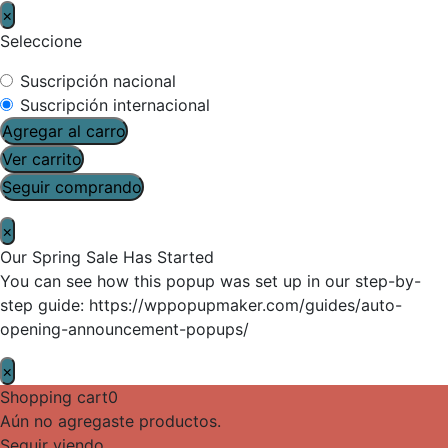
×
Seleccione
Suscripción nacional
Suscripción internacional
Agregar al carro
Ver carrito
Seguir comprando
×
Our Spring Sale Has Started
You can see how this popup was set up in our step-by-
step guide: https://wppopupmaker.com/guides/auto-
opening-announcement-popups/
×
Shopping cart
0
Aún no agregaste productos.
Seguir viendo