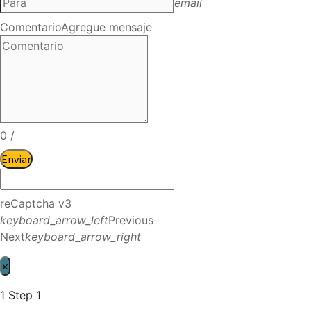
email
Comentario
Agregue mensaje
0
/
Enviar
reCaptcha v3
keyboard_arrow_left
Previous
Next
keyboard_arrow_right
×
1
Step 1