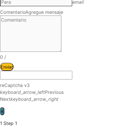
email
Comentario
Agregue mensaje
0
/
Enviar
reCaptcha v3
keyboard_arrow_left
Previous
Next
keyboard_arrow_right
×
1
Step 1