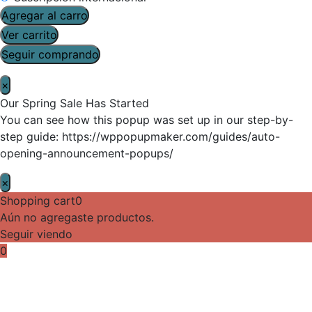
Agregar al carro
Ver carrito
Seguir comprando
×
Our Spring Sale Has Started
You can see how this popup was set up in our step-by-
step guide: https://wppopupmaker.com/guides/auto-
opening-announcement-popups/
×
Shopping cart
0
Aún no agregaste productos.
Seguir viendo
0