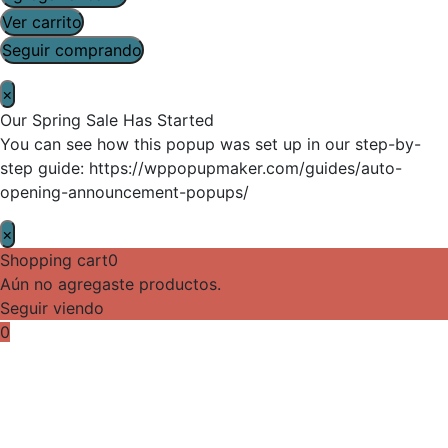
Ver carrito
Seguir comprando
×
Our Spring Sale Has Started
You can see how this popup was set up in our step-by-
step guide: https://wppopupmaker.com/guides/auto-
opening-announcement-popups/
×
Shopping cart
0
Aún no agregaste productos.
Seguir viendo
0