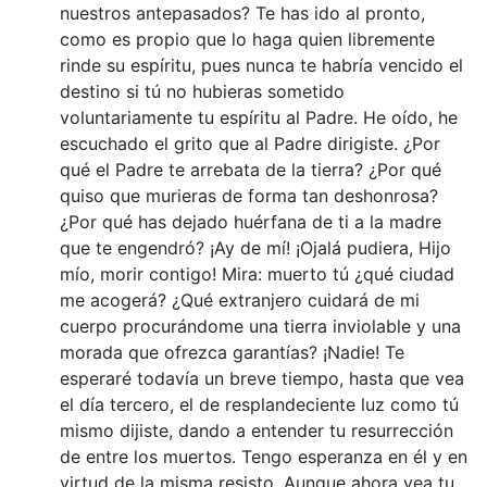
nuestros antepasados? Te has ido al pronto,
como es propio que lo haga quien libremente
rinde su espíritu, pues nunca te habría vencido el
destino si tú no hubieras sometido
voluntariamente tu espíritu al Padre. He oído, he
escuchado el grito que al Padre dirigiste. ¿Por
qué el Padre te arrebata de la tierra? ¿Por qué
quiso que murieras de forma tan deshonrosa?
¿Por qué has dejado huérfana de ti a la madre
que te engendró? ¡Ay de mí! ¡Ojalá pudiera, Hijo
mío, morir contigo! Mira: muerto tú ¿qué ciudad
me acogerá? ¿Qué extranjero cuidará de mi
cuerpo procurándome una tierra inviolable y una
morada que ofrezca garantías? ¡Nadie! Te
esperaré todavía un breve tiempo, hasta que vea
el día tercero, el de resplandeciente luz como tú
mismo dijiste, dando a entender tu resurrección
de entre los muertos. Tengo esperanza en él y en
virtud de la misma resisto. Aunque ahora vea tu