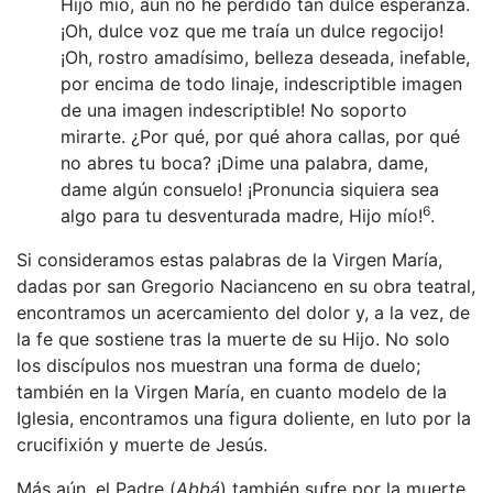
Hijo mío, aún no he perdido tan dulce esperanza.
¡Oh, dulce voz que me traía un dulce regocijo!
¡Oh, rostro amadísimo, belleza deseada, inefable,
por encima de todo linaje, indescriptible imagen
de una imagen indescriptible! No soporto
mirarte. ¿Por qué, por qué ahora callas, por qué
no abres tu boca? ¡Dime una palabra, dame,
dame algún consuelo! ¡Pronuncia siquiera sea
6
algo para tu desventurada madre, Hijo mío!
.
Si consideramos estas palabras de la Virgen María,
dadas por san Gregorio Nacianceno en su obra teatral,
encontramos un acercamiento del dolor y, a la vez, de
la fe que sostiene tras la muerte de su Hijo. No solo
los discípulos nos muestran una forma de duelo;
también en la Virgen María, en cuanto modelo de la
Iglesia, encontramos una figura doliente, en luto por la
crucifixión y muerte de Jesús.
Más aún, el Padre (
Abbá
) también sufre por la muerte