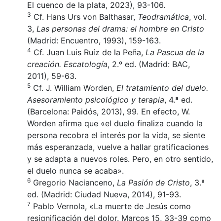
El cuenco de la plata, 2023), 93-106.
3
Cf. Hans Urs von Balthasar,
Teodramática
, vol.
3,
Las personas del drama: el hombre en Cristo
(Madrid: Encuentro, 1993), 159-163.
4
Cf. Juan Luis Ruíz de la Peña,
La Pascua de la
creación. Escatología
, 2.º ed. (Madrid: BAC,
2011), 59-63.
5
Cf. J. William Worden,
El tratamiento del duelo.
Asesoramiento psicológico y terapia
, 4.ª ed.
(Barcelona: Paidós, 2013), 99. En efecto, W.
Worden afirma que «el duelo finaliza cuando la
persona recobra el interés por la vida, se siente
más esperanzada, vuelve a hallar gratificaciones
y se adapta a nuevos roles. Pero, en otro sentido,
el duelo nunca se acaba».
6
Gregorio Nacianceno,
La Pasión de Cristo
, 3.ª
ed. (Madrid: Ciudad Nueva, 2014), 91-93.
7
Pablo Vernola, «La muerte de Jesús como
resignificación del dolor. Marcos 15, 33-39 como