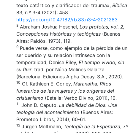
texto catártico y clarificador del trauma»,
Bíblica
83, n.º 3-4 (2021): 458.
https://doi.org/10.47182/rb.83.n3-4-2021283
8
Abraham Joshua Heschel,
Los profetas, vol. 2,
Concepciones históricas y teológicas
(Buenos
Aires: Paidós, 1973), 119.
9
Puede verse, como ejemplo de la pérdida de un
ser querido y su relación intrínseca con la
temporalidad, Denise Riley,
El tiempo vivido, sin
su fluir
, trad. por Núria Molines Galarza
(Barcelona: Ediciones Alpha Decay, S.A., 2020).
10
Cf. Kathleen E. Corley,
Maranatha.
Ritos
funerarios de las mujeres y los orígenes del
cristianismo
(Estella: Verbo Divino, 2011), 10.
11
John D. Caputo,
La debilidad de Dios. Una
teología del acontecimiento
(Buenos Aires:
Prometeo Libros, 2014), 60-61.
12
Jürgen Moltmann,
Teología de la Esperanza
, 7.º