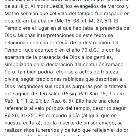
de su Hijo. Al morir Jesús, los evangelios de Marcos y
Mateo señalan que «el velo del templo fue rasgado en
dos, de arriba abajo» (Mc 15, 38; cf. Mt 27, 51). El
Templo era el lugar en el que habitaba la presencia de
Dios. Muchas interpretaciones de este texto se
relacionan con una profecía de la destrucción del
Templo (que aconteció en el año 70 d.C.) o con la
apertura de la presencia de Dios a los gentiles,
simbolizada en la declaración del centurión romano.
Pero, también podría referirse a actos de tristeza
divina, según tradiciones rabínicas que describen a
Dios rasgándose sus ropajes púrpuras por la tristeza
del saqueo de Jerusalén (
Pesiq. Rab Kah.
15, 3;
Lam.
Rab.
1, 1, 1; 2, 21;
Lv. Rab.
6, 5). Ello hace una clara
referencia al velo púrpura del templo, descrito según
7
Ex 26, 31-35
. En el mundo judío (al igual que en
nuestra cultura), por la muerte de un ser amado, se
realizan ritos funerarios y de luto que reflejan el dolor