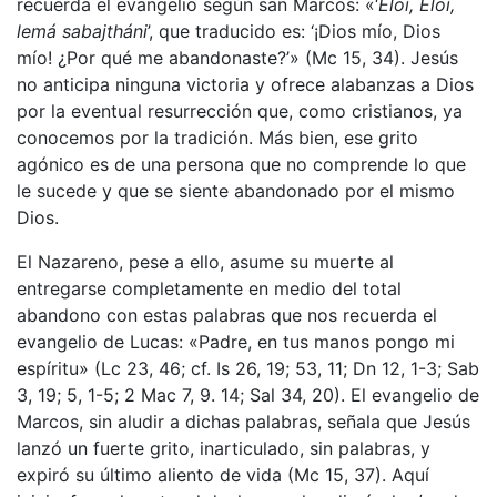
recuerda el evangelio según san Marcos: «‘
Eloí, Eloí,
lemá sabajtháni
’, que traducido es: ‘¡Dios mío, Dios
mío! ¿Por qué me abandonaste?’» (Mc 15, 34). Jesús
no anticipa ninguna victoria y ofrece alabanzas a Dios
por la eventual resurrección que, como cristianos, ya
conocemos por la tradición. Más bien, ese grito
agónico es de una persona que no comprende lo que
le sucede y que se siente abandonado por el mismo
Dios.
El Nazareno, pese a ello, asume su muerte al
entregarse completamente en medio del total
abandono con estas palabras que nos recuerda el
evangelio de Lucas: «Padre, en tus manos pongo mi
espíritu» (Lc 23, 46; cf. Is 26, 19; 53, 11; Dn 12, 1-3; Sab
3, 19; 5, 1-5; 2 Mac 7, 9. 14; Sal 34, 20). El evangelio de
Marcos, sin aludir a dichas palabras, señala que Jesús
lanzó un fuerte grito, inarticulado, sin palabras, y
expiró su último aliento de vida (Mc 15, 37). Aquí