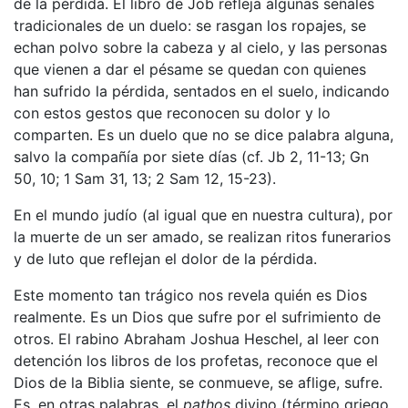
de la pérdida. El libro de Job refleja algunas señales
tradicionales de un duelo: se rasgan los ropajes, se
echan polvo sobre la cabeza y al cielo, y las personas
que vienen a dar el pésame se quedan con quienes
han sufrido la pérdida, sentados en el suelo, indicando
con estos gestos que reconocen su dolor y lo
comparten. Es un duelo que no se dice palabra alguna,
salvo la compañía por siete días (cf. Jb 2, 11-13; Gn
50, 10; 1 Sam 31, 13; 2 Sam 12, 15-23).
En el mundo judío (al igual que en nuestra cultura), por
la muerte de un ser amado, se realizan ritos funerarios
y de luto que reflejan el dolor de la pérdida.
Este momento tan trágico nos revela quién es Dios
realmente. Es un Dios que sufre por el sufrimiento de
otros. El rabino Abraham Joshua Heschel, al leer con
detención los libros de los profetas, reconoce que el
Dios de la Biblia siente, se conmueve, se aflige, sufre.
Es, en otras palabras, el
pathos
divino (término griego