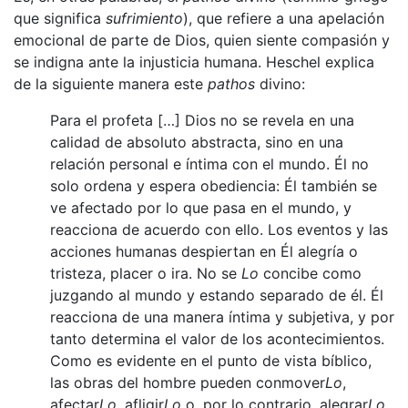
que significa
sufrimiento
), que refiere a una apelación
emocional de parte de Dios, quien siente compasión y
se indigna ante la injusticia humana. Heschel explica
de la siguiente manera este
pathos
divino:
Para el profeta […] Dios no se revela en una
calidad de absoluto abstracta, sino en una
relación personal e íntima con el mundo. Él no
solo ordena y espera obediencia: Él también se
ve afectado por lo que pasa en el mundo, y
reacciona de acuerdo con ello. Los eventos y las
acciones humanas despiertan en Él alegría o
tristeza, placer o ira. No se
Lo
concibe como
juzgando al mundo y estando separado de él. Él
reacciona de una manera íntima y subjetiva, y por
tanto determina el valor de los acontecimientos.
Como es evidente en el punto de vista bíblico,
las obras del hombre pueden conmover
Lo
,
afectar
Lo
, afligir
Lo
o, por lo contrario, alegrar
Lo