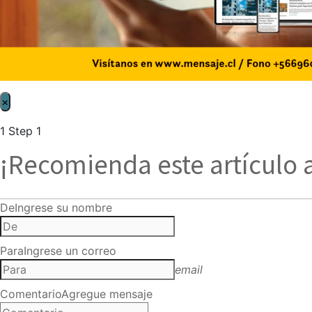
×
1
Step 1
¡Recomienda este artículo 
De
Ingrese su nombre
Para
Ingrese un correo
email
Comentario
Agregue mensaje