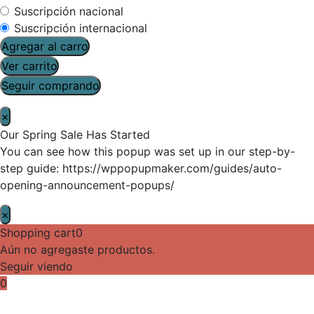
Suscripción nacional
Suscripción internacional
Agregar al carro
Ver carrito
Seguir comprando
×
Our Spring Sale Has Started
You can see how this popup was set up in our step-by-
step guide: https://wppopupmaker.com/guides/auto-
opening-announcement-popups/
×
Shopping cart
0
Aún no agregaste productos.
Seguir viendo
0