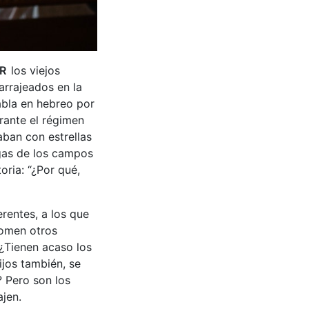
R
los viejos
arrajeados en la
abla en hebreo por
rante el régimen
aban con estrellas
 gas de los campos
ria: “¿Por qué,
erentes, a los que
comen otros
 ¿Tienen acaso los
ijos también, se
 Pero son los
ajen.