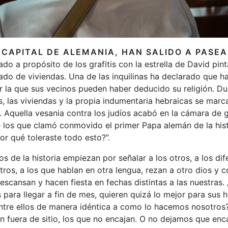
A CAPITAL DE ALEMANIA, HAN SALIDO A PASEA
do a propósito de los grafitis con la estrella de David pint
do de viviendas. Una de las inquilinas ha declarado que h
r la que sus vecinos pueden haber deducido su religión. Du
s, las viviendas y la propia indumentaria hebraicas se marc
. Aquella vesania contra los judíos acabó en la cámara de
 los que clamó conmovido el primer Papa alemán de la histo
Por qué toleraste todo esto?”.
 de la historia empiezan por señalar a los otros, a los dif
os, a los que hablan en otra lengua, rezan a otro dios y 
escansan y hacen fiesta en fechas distintas a las nuestras.
ara llegar a fin de mes, quieren quizá lo mejor para sus h
ntre ellos de manera idéntica a como lo hacemos nosotros?
án fuera de sitio, los que no encajan. O no dejamos que enc