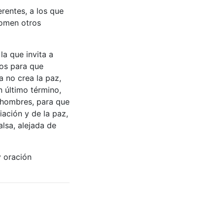
erentes, a los que
comen otros
la que invita a
ios para que
a no crea la paz,
n último término,
 hombres, para que
iación y de la paz,
lsa, alejada de
y oración